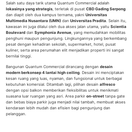
Salah satu daya tarik utama Quantum Commercial adalah
lokasinya yang strategis
, terletak di pusat
CBD Gading Serpong
dan diapit oleh dua kampus ternama, yakni
Universitas
Multimedia Nusantara (UMN)
dan
Universitas Pradita
. Selain itu,
kawasan ini juga dilalui oleh dua akses jalan utama, yaitu
Scientia
Boulevard
dan
Symphonia Avenue
, yang memudahkan mobilitas
penghuni maupun pengunjung. Lingkungannya yang berkembang
pesat dengan kehadiran sekolah, supermarket, hotel, pusat
kuliner, serta area perumahan elit menjadikan properti ini sangat
bernilai tinggi.
Bangunan Quantum Commercial dirancang dengan
desain
modern berkonsep 4 lantai high ceiling
. Desain ini menciptakan
kesan ruang yang luas, nyaman, dan fungsional untuk berbagai
kebutuhan komersial. Ditambah lagi, pilihan desain
alfresco
dengan opsi balkon memberikan fleksibilitas untuk menikmati
suasana luar ruangan yang asri. Area parkir
on-street
tanpa gate
dan bebas biaya parkir juga menjadi nilai tambah, membuat akses
kendaraan lebih mudah dan efisien bagi pengunjung dan
pelanggan.