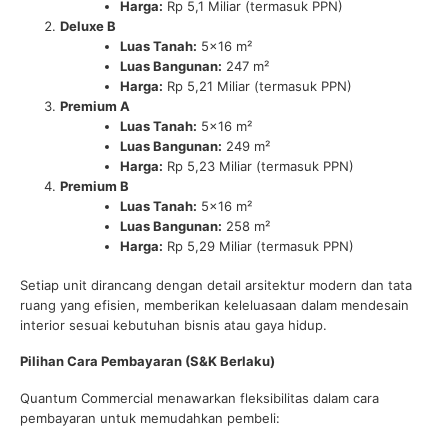
Harga:
Rp 5,1 Miliar (termasuk PPN)
Deluxe B
Luas Tanah:
5×16 m²
Luas Bangunan:
247 m²
Harga:
Rp 5,21 Miliar (termasuk PPN)
Premium A
Luas Tanah:
5×16 m²
Luas Bangunan:
249 m²
Harga:
Rp 5,23 Miliar (termasuk PPN)
Premium B
Luas Tanah:
5×16 m²
Luas Bangunan:
258 m²
Harga:
Rp 5,29 Miliar (termasuk PPN)
Setiap unit dirancang dengan detail arsitektur modern dan tata
ruang yang efisien, memberikan keleluasaan dalam mendesain
interior sesuai kebutuhan bisnis atau gaya hidup.
Pilihan Cara Pembayaran (S&K Berlaku)
Quantum Commercial menawarkan fleksibilitas dalam cara
pembayaran untuk memudahkan pembeli: